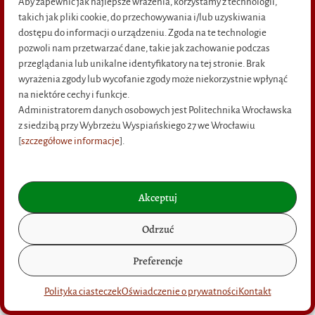
Aby zapewnić jak najlepsze wrażenia, korzystamy z technologii,
takich jak pliki cookie, do przechowywania i/lub uzyskiwania
dostępu do informacji o urządzeniu. Zgoda na te technologie
pozwoli nam przetwarzać dane, takie jak zachowanie podczas
przeglądania lub unikalne identyfikatory na tej stronie. Brak
wyrażenia zgody lub wycofanie zgody może niekorzystnie wpłynąć
na niektóre cechy i funkcje.
PRODUKT NIEDOSTĘPNY
Administratorem danych osobowych jest Politechnika Wrocławska
z siedzibą przy Wybrzeżu Wyspiańskiego 27 we Wrocławiu
[
szczegółowe informacje
].
Pawłowski M.
Alternatywne systemy napędowe w pojazdach
samochodowych
Akceptuj
19,95
zł
Odrzuć
DOWIEDZ SIĘ WIĘCEJ
Preferencje
Polityka ciasteczek
Oświadczenie o prywatności
Kontakt