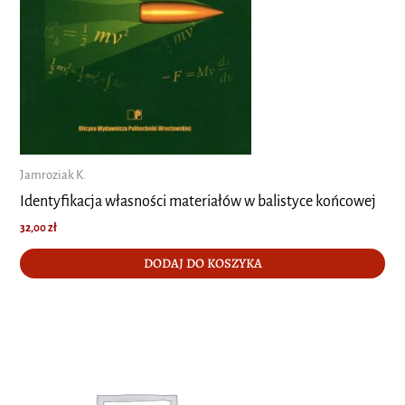
Jamroziak K.
Identyfikacja własności materiałów w balistyce końcowej
32,00
zł
DODAJ DO KOSZYKA