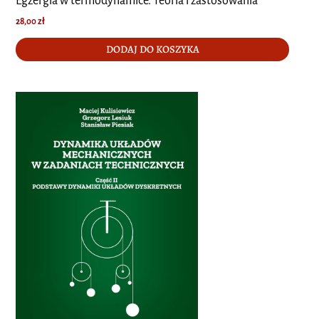
Egzergia w termodynamice. Teoria i zastosowania
28,00
zł
DODAJ DO KOSZYKA