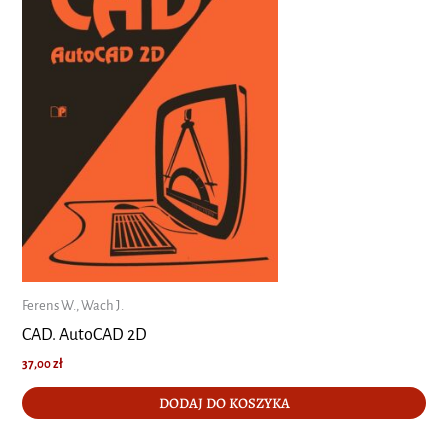
Ferens W., Wach J.
CAD. AutoCAD 2D
37,00
zł
DODAJ DO KOSZYKA