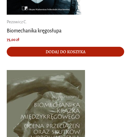
Pezowicz C.
Biomechanika kręgosłupa
75,00
zł
DODAJ DO KOSZYKA