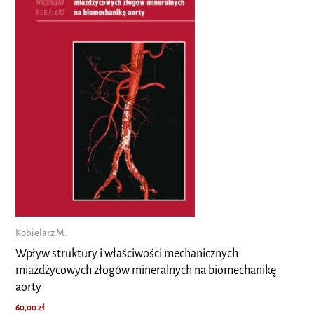
Kobielarz M.
Wpływ struktury i właściwości mechanicznych
miażdżycowych złogów mineralnych na biomechanikę
aorty
60,00
zł