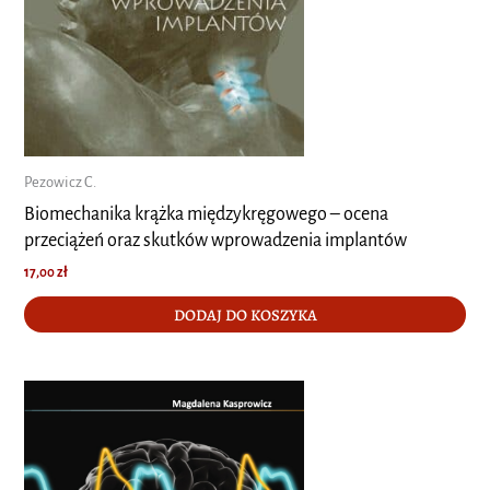
Pezowicz C.
Biomechanika krążka międzykręgowego – ocena
przeciążeń oraz skutków wprowadzenia implantów
17,00
zł
DODAJ DO KOSZYKA