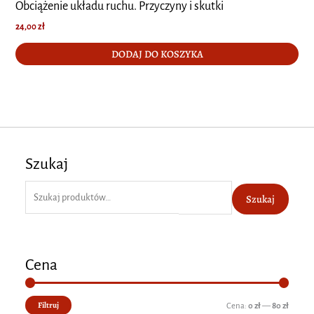
Obciążenie układu ruchu. Przyczyny i skutki
24,00
zł
DODAJ DO KOSZYKA
Szukaj
S
Szukaj
z
u
k
Cena
a
j
Filtruj
C
C
Cena:
0 zł
—
80 zł
: