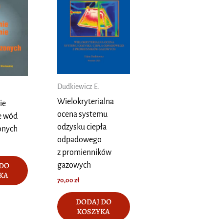
Dudkiewicz E.
Wielokryterialna
ie
ocena systemu
ie wód
odzysku ciepła
onych
odpadowego
z promienników
 DO
gazowych
KA
70,00
zł
DODAJ DO
KOSZYKA