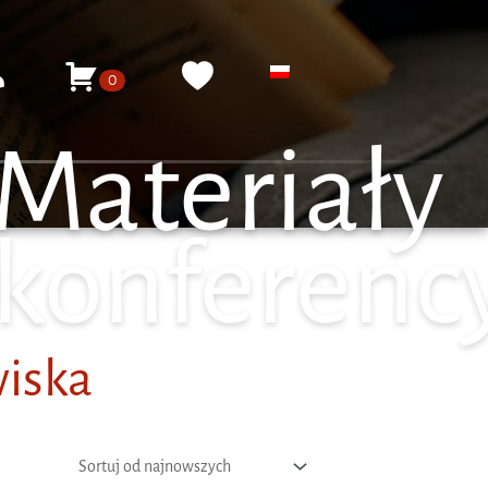
Moje konto
Koszyk
Ulubione
0
Materiały
konferenc
wiska