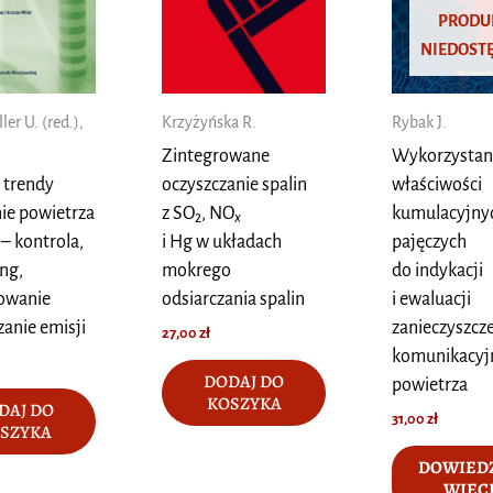
PRODU
NIEDOST
ler U. (red.),
Krzyżyńska R.
Rybak J.
Zintegrowane
Wykorzystan
 trendy
oczyszczanie spalin
właściwości
ie powietrza
z SO
, NO
kumulacyjnyc
2
x
 – kontrola,
i Hg w układach
pajęczych
ng,
mokrego
do indykacji
owanie
odsiarczania spalin
i ewaluacji
zanie emisji
zanieczyszcz
27,00
zł
komunikacyj
DODAJ DO
powietrza
KOSZYKA
DAJ DO
31,00
zł
SZYKA
DOWIEDZ
WIĘC