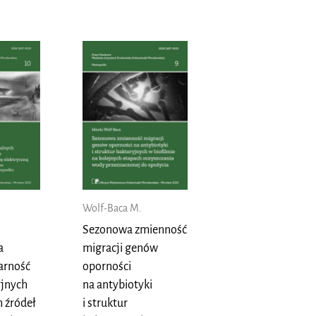
Wolf-Baca M.
Sezonowa zmienność
a
migracji genów
arność
oporności
yjnych
na antybiotyki
 źródeł
i struktur