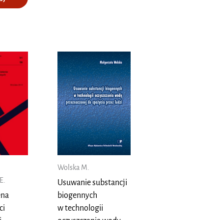
Wolska M.
E.
Usuwanie substancji
biogennych
ena
w technologii
ci