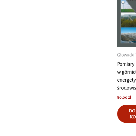
Głowacki 
Pomiary 
w górnic
energety
środowi
80,00
zł
DO
KO