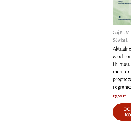
Gaj K., Mil
Sówka I.
Aktualne
w ochron
i klimatu
monitori
prognoz
i ogranic
25,00
zł
DO
KO