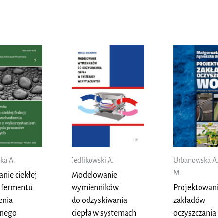
ka A.
Jedlikowski A.
Urbanowska A.
M.
anie ciekłej
Modelowanie
pofermentu
wymienników
Projektowan
enia
do odzyskiwania
zakładów
nego
ciepła w systemach
oczyszczania