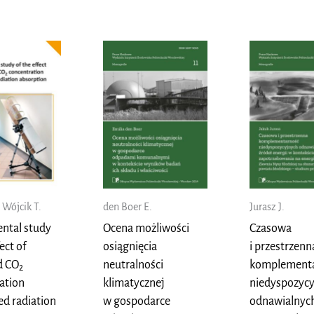
według
najnowszych
, Wójcik T.
den Boer E.
Jurasz J.
ntal study
Ocena możliwości
Czasowa
fect of
osiągnięcia
i przestrzenn
d CO
neutralności
komplement
2
ation
klimatycznej
niedyspozyc
ed radiation
w gospodarce
odnawialnych