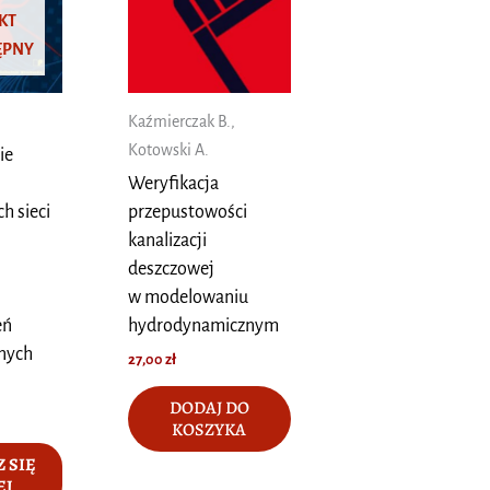
KT
ĘPNY
Kaźmierczak B.,
Kotowski A.
ie
Weryfikacja
h sieci
przepustowości
kanalizacji
deszczowej
w modelowaniu
eń
hydrodynamicznym
nych
27,00
zł
DODAJ DO
KOSZYKA
 SIĘ
EJ