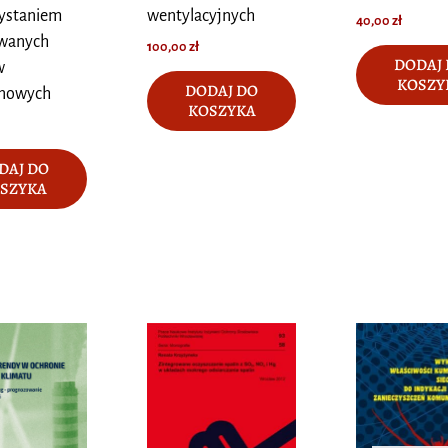
zystaniem
wentylacyjnych
40,00
zł
owanych
100,00
zł
DODAJ
w
KOSZY
DODAJ DO
nowych
KOSZYKA
DAJ DO
SZYKA