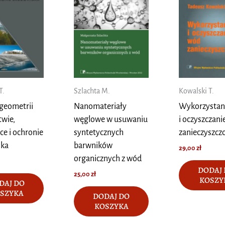
T.
Szlachta M.
Kowalski T.
geometrii
Nanomateriały
Wykorzystan
twie,
węglowe w usuwaniu
i oczyszczan
ce i ochronie
syntetycznych
zanieczyszcz
ska
barwników
29,00
zł
organicznych z wód
DODAJ
25,00
zł
KOSZY
DAJ DO
SZYKA
DODAJ DO
KOSZYKA