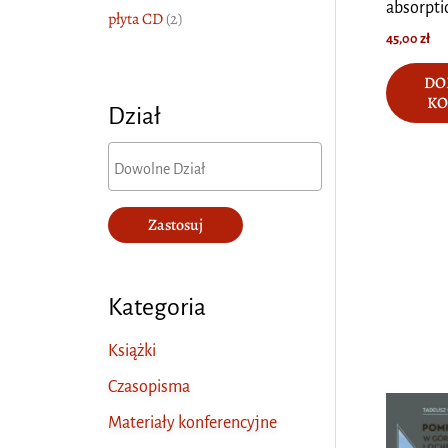
absorpti
płyta CD
(2)
45,00
zł
DO
KO
Dział
Zastosuj
Kategoria
Książki
Czasopisma
Materiały konferencyjne