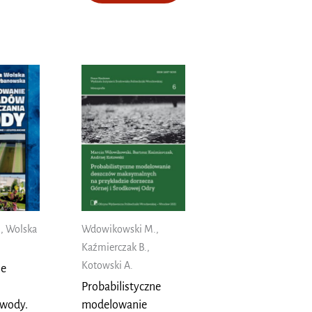
Wdowikowski M.,
, Wolska
Kaźmierczak B.,
Kotowski A.
ie
Probabilistyczne
modelowanie
 wody.