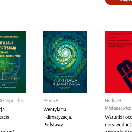
 Szczęśniak S.
Pełech A.
Hotloś H.,
Mielcarzewicz 
cja
Wentylacja
zacja.
i klimatyzacja.
Warunki i oc
Podstawy
niezawodnoś