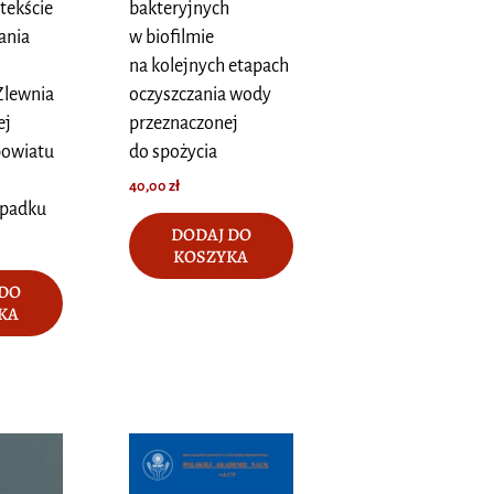
tekście
bakteryjnych
ania
w biofilmie
na kolejnych etapach
Zlewnia
oczyszczania wody
ej
przeznaczonej
powiatu
do spożycia
40,00
zł
ypadku
DODAJ DO
KOSZYKA
 DO
KA