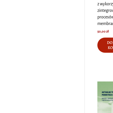
z wykor
zintegr
procesó
membra
50,00
zł
DO
KO