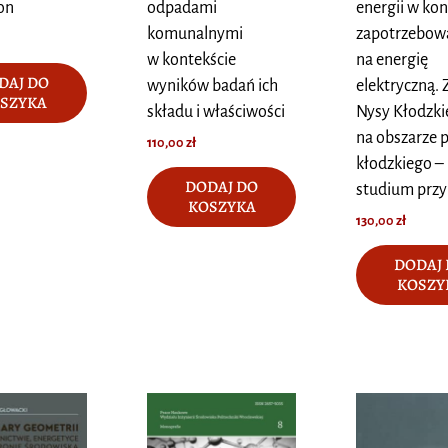
on
odpadami
energii w kon
komunalnymi
zapotrzebow
w kontekście
na energię
DAJ DO
wyników badań ich
elektryczną. 
SZYKA
składu i właściwości
Nysy Kłodzki
na obszarze 
110,00
zł
kłodzkiego –
DODAJ DO
studium prz
KOSZYKA
130,00
zł
DODAJ
KOSZY