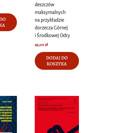
deszczów
maksymalnych
 DO
na przykładzie
KA
dorzecza Górnej
i Środkowej Odry
45,00
zł
DODAJ DO
KOSZYKA