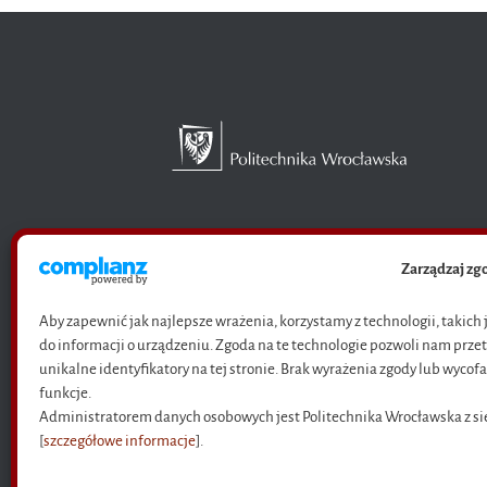
Księgarnia internetowa
Oficyny Wydawniczej
Zarządzaj z
Politechniki Wrocławskiej
Aby zapewnić jak najlepsze wrażenia, korzystamy z technologii, takich
do informacji o urządzeniu. Zgoda na te technologie pozwoli nam prze
unikalne identyfikatory na tej stronie. Brak wyrażenia zgody lub wycof
funkcje.
Administratorem danych osobowych jest Politechnika Wrocławska z s
[
szczegółowe informacje
].