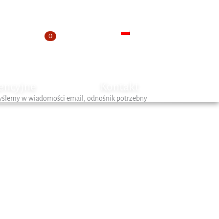
Moje konto
Koszyk
Ulubione
0
encyjne
Kontakt
Wyślemy w wiadomości email, odnośnik potrzebny