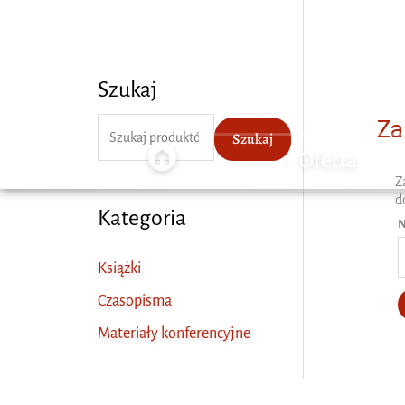
Przejdź
do
treści
Szukaj
Za
S
Szukaj
Start
z
Oferta
Z
u
d
Kategoria
k
N
a
Książki
j
Czasopisma
:
Materiały konferencyjne