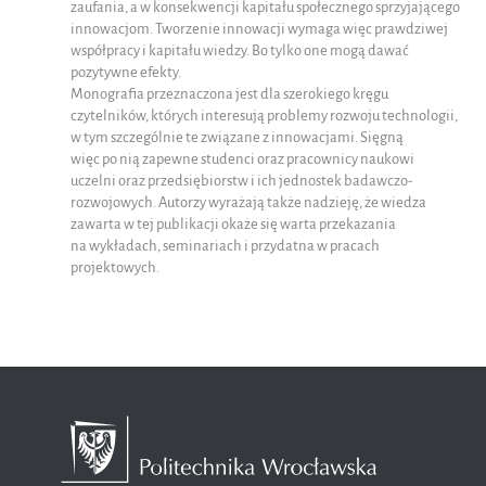
zaufania, a w konsekwencji kapitału społecznego sprzyjającego
innowacjom. Tworzenie innowacji wymaga więc prawdziwej
współpracy i kapitału wiedzy. Bo tylko one mogą dawać
pozytywne efekty.
Monografia przeznaczona jest dla szerokiego kręgu
czytelników, których interesują problemy rozwoju technologii,
w tym szczególnie te związane z innowacjami. Sięgną
więc po nią zapewne studenci oraz pracownicy naukowi
uczelni oraz przedsiębiorstw i ich jednostek badawczo-
rozwojowych. Autorzy wyrażają także nadzieję, że wiedza
zawarta w tej publikacji okaże się warta przekazania
na wykładach, seminariach i przydatna w pracach
projektowych.