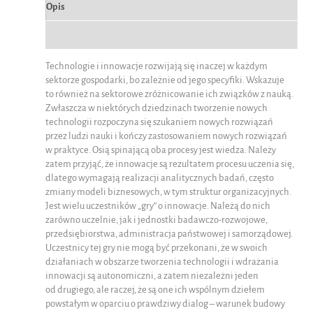
Opis
Informacje dodatkowe
Technologie i innowacje rozwijają się inaczej w każdym
sektorze gospodarki, bo zależnie od jego specyfiki. Wskazuje
to również na sektorowe zróżnicowanie ich związków z nauką.
Zwłaszcza w niektórych dziedzinach tworzenie nowych
technologii rozpoczyna się szukaniem nowych rozwiązań
przez ludzi nauki i kończy zastosowaniem nowych rozwiązań
w praktyce. Osią spinającą oba procesy jest wiedza. Należy
zatem przyjąć, że innowacje są rezultatem procesu uczenia się,
dlatego wymagają realizacji analitycznych badań, często
zmiany modeli biznesowych, w tym struktur organizacyjnych.
Jest wielu uczestników „gry” o innowacje. Należą do nich
zarówno uczelnie, jak i jednostki badawczo-rozwojowe,
przedsiębiorstwa, administracja państwowej i samorządowej.
Uczestnicy tej gry nie mogą być przekonani, że w swoich
działaniach w obszarze tworzenia technologii i wdrażania
innowacji są autonomiczni, a zatem niezależni jeden
od drugiego, ale raczej, że są one ich wspólnym dziełem
powstałym w oparciu o prawdziwy dialog – warunek budowy