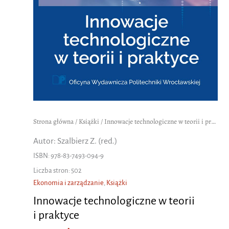
Strona główna
/
Książki
/ Innowacje technologiczne w teorii i praktyce
Autor: Szalbierz Z. (red.)
ISBN: 978-83-7493-094-9
Liczba stron: 502
Ekonomia i zarządzanie
,
Książki
Innowacje technologiczne w teorii
i praktyce