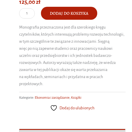
125,00
zł
ilość
DODAJ DO KOSZYKA
Innowacje
technologiczne
Monografia przeznaczona jest dla szerokiego kręgu
w
czytelników, których interesują problemy rozwoju technologii,
teorii
w tym szczególnie te związane z innowacjami. Sięgną
i
więc po nią zapewne studenci oraz pracownicy naukowi
praktyce
uczelni oraz przedsiębiorstw i ich jednostek badawczo-
rozwojowych. Autorzy wyrażają także nadzieję, że wiedza
zawarta w tej publikacji okaże się warta przekazania
na wykładach, seminariach i przydatna w pracach
projektowych.
Kategorie:
Ekonomia i zarządzanie
,
Książki
Dodaj do ulubionych