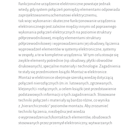
Funkcjonalne urządzenie elektroniczne powstaje jednak
wtedy, gdy system połączeń pomiędzy elementami odpowiada
zaprojektowanemu schematowi elektrycznemu,
tak więc wykonanie i skuteczne funkcjonowanie urządzenia
elektronicznego jest zależne między innymi od poprawnego
wykonania połączeń elektrycznych na poziomie struktury
półprzewodnikowej, między elementami struktury
półprzewodnikowej i wyprowadzeniami jej obudowy, łączenia
wyprowadzeń elementów w systemy elektroniczne, systemy
w zespoły, a te w kompletne urządzenia. W tym celu stosuje się
zwykle elementy pośrednie (np. obudowy, płytki obwodów
drukowanych), specjalne materiały i technologie. Zagadnienia
te stały się przedmiotem książki Montaż w elektronice.
Montaż w elektronice obejmuje szeroką wiedzę dotyczącą
połączeń nierozłącznych (m.in. lutowanych, zgrzewanych,
klejonych) i rozłącznych, a celem książki jest przedstawienie
podstawowych informacji o tych zagadnieniach. Stosowane
techniki połączeń i materiały są bardzo różne, co wynika
z „hierarchiczności” poziomów montażu. Aby zrozumieć
techniki łączenia, niezbędna jest wiedza
o wyprowadzeniach/kontaktach elementów, obudowach
stosowanych przez przemysł elektroniczny, wytwarzanych