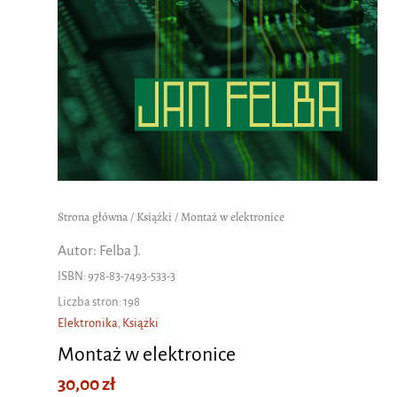
Strona główna
/
Książki
/ Montaż w elektronice
Autor: Felba J.
ISBN: 978-83-7493-533-3
Liczba stron: 198
Elektronika
,
Książki
Montaż w elektronice
30,00
zł