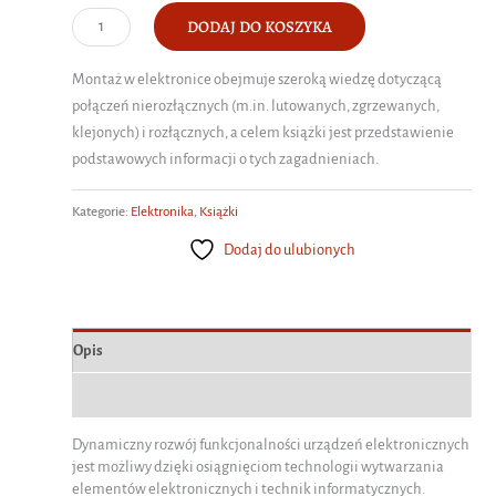
ilość
DODAJ DO KOSZYKA
Montaż
w
Montaż w elektronice obejmuje szeroką wiedzę dotyczącą
elektronice
połączeń nierozłącznych (m.in. lutowanych, zgrzewanych,
klejonych) i rozłącznych, a celem książki jest przedstawienie
podstawowych informacji o tych zagadnieniach.
Kategorie:
Elektronika
,
Książki
Dodaj do ulubionych
Opis
Informacje dodatkowe
Dynamiczny rozwój funkcjonalności urządzeń elektronicznych
jest możliwy dzięki osiągnięciom technologii wytwarzania
elementów elektronicznych i technik informatycznych.