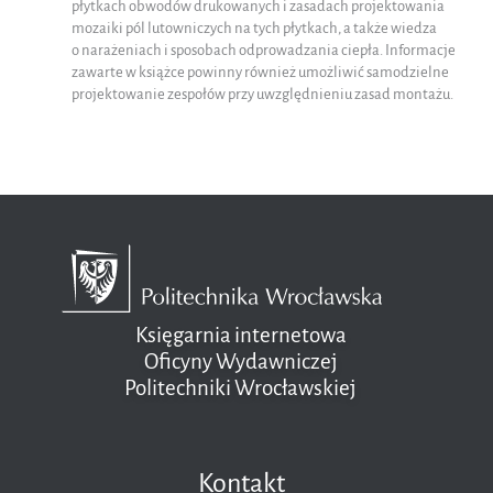
płytkach obwodów drukowanych i zasadach projektowania
mozaiki pól lutowniczych na tych płytkach, a także wiedza
o narażeniach i sposobach odprowadzania ciepła. Informacje
zawarte w książce powinny również umożliwić samodzielne
projektowanie zespołów przy uwzględnieniu zasad montażu.
Księgarnia internetowa
Oficyny Wydawniczej
Politechniki Wrocławskiej
Kontakt