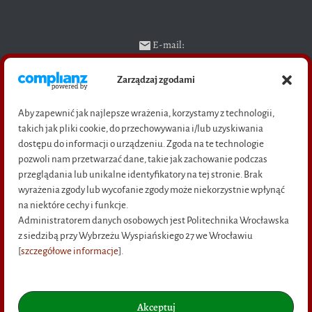
E-mail:
ksiegarnia@pwr.edu.pl
Zarządzaj zgodami
Telefon:
71 320 23 04 (sekretariat),
Aby zapewnić jak najlepsze wrażenia, korzystamy z technologii,
71 328 29 94 (sprzedaż książek)
takich jak pliki cookie, do przechowywania i/lub uzyskiwania
Adres: pl. Grunwaldzki 11,
dostępu do informacji o urządzeniu. Zgoda na te technologie
50-377 Wrocław
pozwoli nam przetwarzać dane, takie jak zachowanie podczas
(bud D-21, wejście C, pok. M-16)
przeglądania lub unikalne identyfikatory na tej stronie. Brak
wyrażenia zgody lub wycofanie zgody może niekorzystnie wpłynąć
na niektóre cechy i funkcje.
Administratorem danych osobowych jest Politechnika Wrocławska
Na skróty
z siedzibą przy Wybrzeżu Wyspiańskiego 27 we Wrocławiu
[
szczegółowe informacje
].
O NAS
KONTAKT
Akceptuj