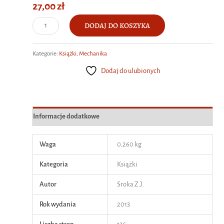
27,00
zł
ilość
DODAJ DO KOSZYKA
Wybrane
zagadnienia
Kategorie:
Książki
,
Mechanika
teorii
tłokowych
Dodaj do ulubionych
silników
spalinowych
w
aspekcie
Informacje dodatkowe
zmian
objętości
Waga
0,260 kg
skokowej
Kategoria
Książki
Autor
Sroka Z.J.
Rok wydania
2013