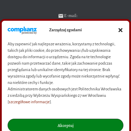
E-mail:
ksiegarnia@pwr.edu.pl
Zarządzaj zgodami
Telefon:
71 320 23 04 (sekretariat),
Aby zapewnić jak najlepsze wrażenia, korzystamy z technologii,
71 328 29 94 (sprzedaż książek)
takich jak pliki cookie, do przechowywania i/lub uzyskiwania
Adres: pl. Grunwaldzki 11,
dostępu do informacji o urządzeniu. Zgoda na te technologie
50-377 Wrocław
pozwoli nam przetwarzać dane, takie jak zachowanie podczas
(bud D-21, wejście C, pok. M-16)
przeglądania lub unikalne identyfikatory na tej stronie. Brak
wyrażenia zgody lub wycofanie zgody może niekorzystnie wpłynąć
na niektóre cechy i funkcje.
Administratorem danych osobowych jest Politechnika Wrocławska
Na skróty
z siedzibą przy Wybrzeżu Wyspiańskiego 27 we Wrocławiu
[
szczegółowe informacje
].
O NAS
KONTAKT
Akceptuj