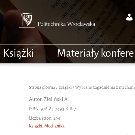
Książki
Materiały konfer
Strona główna
/
Książki
/ Wybrane zagadnienia z mechani
Autor: Zieliński A.
ISBN: 978-83-7493-618-7
Liczba stron: 294
Książki
,
Mechanika