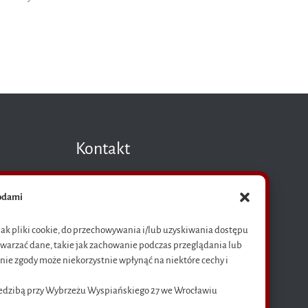
Kontakt
godami
E-mail:
ksiegarnia@pwr.edu.pl
 jak pliki cookie, do przechowywania i/lub uzyskiwania dostępu
twarzać dane, takie jak zachowanie podczas przeglądania lub
Telefon:
anie zgody może niekorzystnie wpłynąć na niektóre cechy i
71 320 23 04 (sekretariat),
71 328 29 94 (sprzedaż książek)
iedzibą przy Wybrzeżu Wyspiańskiego 27 we Wrocławiu