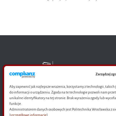
Zarządzaj z
Aby zapewnić jak najlepsze wrażenia, korzystamy z technologii, takich
Księgarnia internetowa
do informacji o urządzeniu. Zgoda na te technologie pozwoli nam prze
Oficyny Wydawniczej
unikalne identyfikatory na tej stronie. Brak wyrażenia zgody lub wycof
Politechniki Wrocławskiej
funkcje.
Administratorem danych osobowych jest Politechnika Wrocławska z s
[
szczegółowe informacje
].