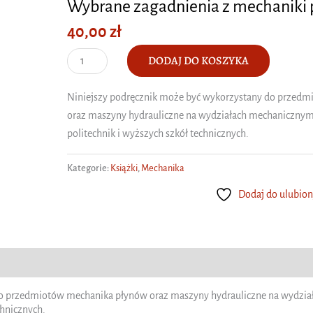
Wybrane zagadnienia z mechaniki
40,00
zł
ilość
DODAJ DO KOSZYKA
Wybrane
zagadnienia
Niniejszy podręcznik może być wykorzystany do przed
z
oraz maszyny hydrauliczne na wydziałach mechaniczny
mechaniki
politechnik i wyższych szkół technicznych.
płynów
Kategorie:
Książki
,
Mechanika
Dodaj do ulubio
do przedmiotów mechanika płynów oraz maszyny hydrauliczne na wydzi
chnicznych.