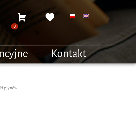
Moje konto
Koszyk
Ulubione
0
encyjne
Kontakt
ki płynów