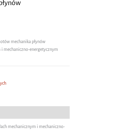
 płynów
miotów mechanika płynów
m i mechaniczno-energetycznym
nych
ałach mechanicznym i mechaniczno-