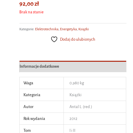
92,00
zł
Brak na stanie
Kategorie:
Elektrotechnika
,
Energetyka
,
Książki
Dodaj do ulubionych
Informacje dodatkowe
Waga
0,980 kg
Kategoria
Książki
Autor
Antal L. (red.)
Rok wydania
2012
Tom
I i II