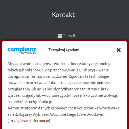
Kontakt
E-mail:
ksiegarnia@pwr.edu.pl
Zarządzaj zgodami
Telefon:
71 320 23 04 (sekretariat),
Aby zapewnić jak najlepsze wrażenia, korzystamy z technologii,
71 328 29 94 (sprzedaż książek)
takich jak pliki cookie, do przechowywania i/lub uzyskiwania
Adres: pl. Grunwaldzki 11,
dostępu do informacji o urządzeniu. Zgoda na te technologie
50-377 Wrocław
pozwoli nam przetwarzać dane, takie jak zachowanie podczas
(bud D-21, wejście C, pok. M-16)
przeglądania lub unikalne identyfikatory na tej stronie. Brak
wyrażenia zgody lub wycofanie zgody może niekorzystnie wpłynąć
na niektóre cechy i funkcje.
Administratorem danych osobowych jest Politechnika Wrocławska
Na skróty
z siedzibą przy Wybrzeżu Wyspiańskiego 27 we Wrocławiu
[
szczegółowe informacje
].