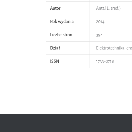
Autor
Antal L. (red.)
Rok wydania
2014
Liczba stron
394
Dział
Elektrotechnika, en
ISSN
1733-0718