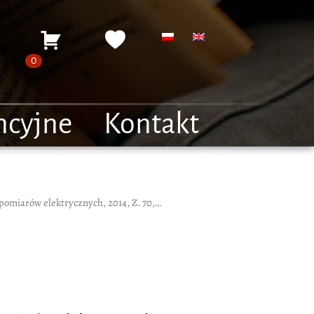
Moje konto
Koszyk
Ulubione
0
ncyjne
Kontakt
arów elektrycznych, 2014, Z. 70, SiM 34