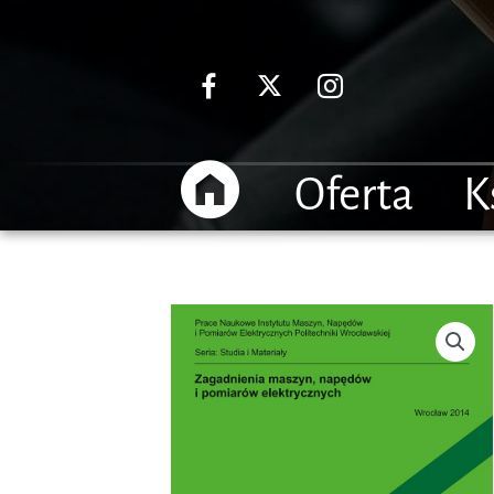
Przejdź
do
treści
Start
Oferta
K