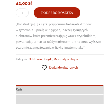
42,00
zł
ilość
DODAJ DO KOSZYKA
Zarys
teorii
„Konstrukcja […] książki przypomina helisę elektronów
i
w żyrotronie. Spiralę wirujących, inaczej: żyrujących,
techniki
elektronów, które przemieszczają się wraz z czytelnikiem,
żyrotronu.
powtarzając temat za każdym obrotem, ale na coraz wyższym
Wybrane
poziomie zaangażowania w fizykę i matematykę”
aspekty
Kategorie:
Elektronika
,
Książki
,
Matematyka i fizyka
Dodaj do ulubionych
Opis
Informacje dodatkowe