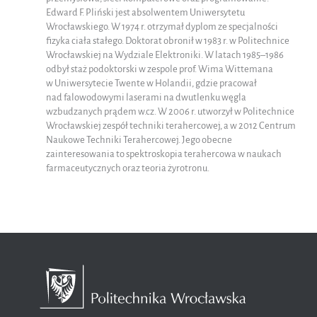
Edward F. Pliński jest absolwentem Uniwersytetu
Wrocławskiego. W 1974 r. otrzymał dyplom ze specjalności
fizyka ciała stałego. Doktorat obronił w 1983 r. w Politechnice
Wrocławskiej na Wydziale Elektroniki. W latach 1985–1986
odbył staż podoktorski w zespole prof. Wima Wittemana
w Uniwersytecie Twente w Holandii, gdzie pracował
nad falowodowymi laserami na dwutlenku węgla
wzbudzanych prądem w.cz. W 2006 r. utworzył w Politechnice
Wrocławskiej zespół techniki terahercowej, a w 2012 Centrum
Naukowe Techniki Terahercowej. Jego obecne
zainteresowania to spektroskopia terahercowa w naukach
farmaceutycznych oraz teoria żyrotronu.