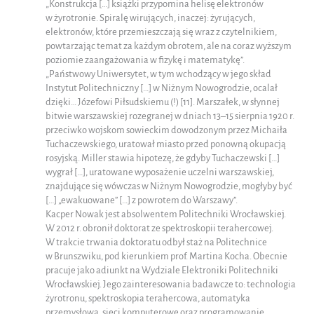
„Konstrukcja […] książki przypomina helisę elektronów
w żyrotronie. Spiralę wirujących, inaczej: żyrujących,
elektronów, które przemieszczają się wraz z czytelnikiem,
powtarzając temat za każdym obrotem, ale na coraz wyższym
poziomie zaangażowania w fizykę i matematykę”.
„Państwowy Uniwersytet, w tym wchodzący w jego skład
Instytut Politechniczny […] w Niżnym Nowogrodzie, ocalał
dzięki… Józefowi Piłsudskiemu (!) [11]. Marszałek, w słynnej
bitwie warszawskiej rozegranej w dniach 13–15 sierpnia 1920 r.
przeciwko wojskom sowieckim dowodzonym przez Michaiła
Tuchaczewskiego, uratował miasto przed ponowną okupacją
rosyjską. Miller stawia hipotezę, że gdyby Tuchaczewski […]
wygrał […], uratowane wyposażenie uczelni warszawskiej,
znajdujące się wówczas w Niżnym Nowogrodzie, mogłyby być
[…] „ewakuowane” […] z powrotem do Warszawy”.
Kacper Nowak jest absolwentem Politechniki Wrocławskiej.
W 2012 r. obronił doktorat ze spektroskopii terahercowej.
W trakcie trwania doktoratu odbył staż na Politechnice
w Brunszwiku, pod kierunkiem prof. Martina Kocha. Obecnie
pracuje jako adiunkt na Wydziale Elektroniki Politechniki
Wrocławskiej. Jego zainteresowania badawcze to: technologia
żyrotronu, spektroskopia terahercowa, automatyka
przemysłowa, sieci komputerowe oraz programowanie.