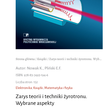
Strona główna
/
Książki
/ Zarys teorii i techniki żyrotronu. Wybrane aspekty
Autor: Nowak K., Pliński E.F.
ISBN: 978-83-7493-194-6
Liczba stron: 152
Elektronika
,
Książki
,
Matematyka i fizyka
Zarys teorii i techniki żyrotronu.
Wybrane aspekty