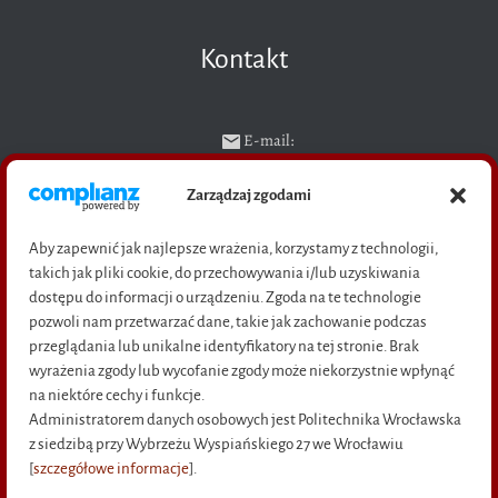
Kontakt
E-mail:
ksiegarnia@pwr.edu.pl
Zarządzaj zgodami
Telefon:
71 320 23 04 (sekretariat),
Aby zapewnić jak najlepsze wrażenia, korzystamy z technologii,
71 328 29 94 (sprzedaż książek)
takich jak pliki cookie, do przechowywania i/lub uzyskiwania
Adres: pl. Grunwaldzki 11,
dostępu do informacji o urządzeniu. Zgoda na te technologie
50-377 Wrocław
pozwoli nam przetwarzać dane, takie jak zachowanie podczas
(bud D-21, wejście C, pok. M-16)
przeglądania lub unikalne identyfikatory na tej stronie. Brak
wyrażenia zgody lub wycofanie zgody może niekorzystnie wpłynąć
na niektóre cechy i funkcje.
Administratorem danych osobowych jest Politechnika Wrocławska
Na skróty
z siedzibą przy Wybrzeżu Wyspiańskiego 27 we Wrocławiu
[
szczegółowe informacje
].