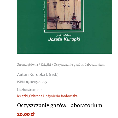
Strona główna
/
Książki
/ Oczyszczanie gazów. Laboratorium
Autor: Kuropka J. (red.)
ISBN: 83-7085-488-5
Liczba stron: 202
Książki
,
Ochrona i inżynieria środowiska
Oczyszczanie gazów. Laboratorium
20,00
zł