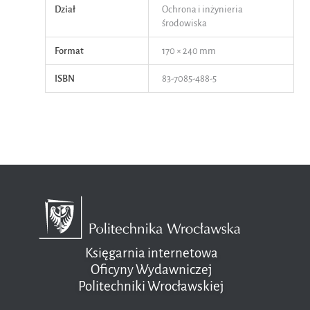
Dział
Ochrona i inżynieria
środowiska
Format
170 × 240 mm
ISBN
83-7085-488-5
Księgarnia internetowa
Oficyny Wydawniczej
Politechniki Wrocławskiej