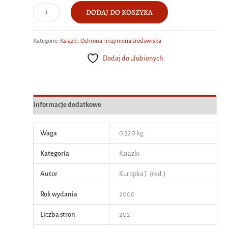
ilość
DODAJ DO KOSZYKA
Oczyszczanie
gazów.
Kategorie:
Książki
,
Ochrona i inżynieria środowiska
Laboratorium
Dodaj do ulubionych
Informacje dodatkowe
Waga
0,320 kg
Kategoria
Książki
Autor
Kuropka J. (red.)
Rok wydania
2000
Liczba stron
202