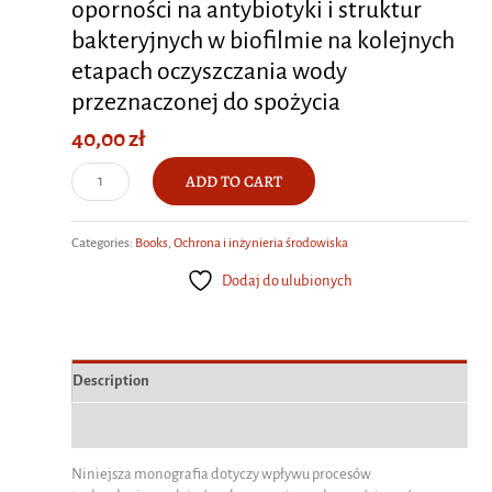
oporności na antybiotyki i struktur
bakteryjnych w biofilmie na kolejnych
etapach oczyszczania wody
przeznaczonej do spożycia
40,00
zł
Sezonowa
ADD TO CART
zmienność
migracji
Categories:
Books
,
Ochrona i inżynieria środowiska
genów
oporności
Dodaj do ulubionych
na
antybiotyki
i
struktur
Description
bakteryjnych
Additional information
w
biofilmie
Niniejsza monografia dotyczy wpływu procesów
na