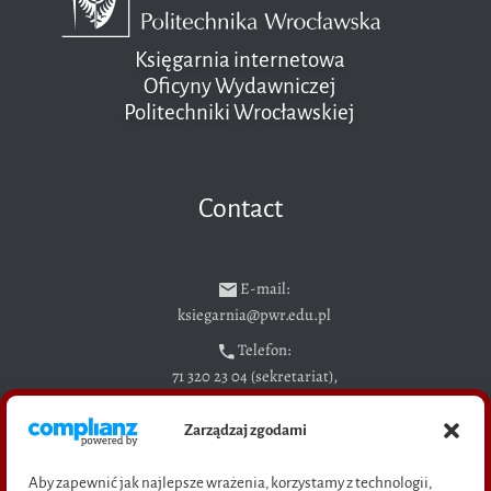
Księgarnia internetowa
Oficyny Wydawniczej
Politechniki Wrocławskiej
Contact
E-mail:
ksiegarnia@pwr.edu.pl
Telefon:
71 320 23 04 (sekretariat),
71 328 29 94 (sprzedaż książek)
Zarządzaj zgodami
Adres: pl. Grunwaldzki 11,
50-377 Wrocław
Aby zapewnić jak najlepsze wrażenia, korzystamy z technologii,