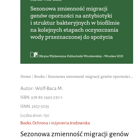
Home
/
Books
/ Sezonowa zmienność migracji genów oporności na antybiotyki i struktur bakteryjnych w biofilmie na kolejnych etapach oczyszczania wody przeznaczonej do spożycia
Autor: Wolf-Baca M.
ISBN: 978-83-7493-230-1
ISNN: 2657-5035
Liczba stron: 150
Books
,
Ochrona i inżynieria środowiska
Sezonowa zmienność migracji genów