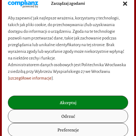
Zarządzaj zgodami
Adres: pl. Grunwaldzki 11,
50-377 Wrocław
Aby zapewnić jak najlepsze wrażenia, korzystamy z technologii,
(bud D-21, wejście C, pok. M-16)
takich jak pliki cookie, do przechowywania i/lub uzyskiwania
dostępu do informacji o urządzeniu. Zgoda na te technologie
pozwoli nam przetwarzać dane, takie jak zachowanie podczas
Shortcuts
przeglądania lub unikalne identyfikatory na tej stronie. Brak
wyrażenia zgody lub wycofanie zgody może niekorzystnie wpłynąć
na niektóre cechy i funkcje.
ABOUT US
Administratorem danych osobowych jest Politechnika Wrocławska
z siedzibą przy Wybrzeżu Wyspiańskiego 27 we Wrocławiu
CONTACT
[
szczegółowe informacje
].
REGULATIONS
COSTS AND DELIVERY METHODS
Akceptuj
PAYMENT METHODS
Odrzuć
PRIVACY POLICY
Preferencje
RIGHT TO WITHDRAW FROM THE CONTRACT