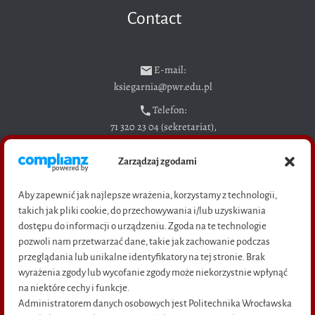
Contact
E-mail:
ksiegarnia@pwr.edu.pl
Telefon:
71 320 23 04 (sekretariat),
71 328 29 94 (sprzedaż książek)
Zarządzaj zgodami
Adres: pl. Grunwaldzki 11,
50-377 Wrocław
Aby zapewnić jak najlepsze wrażenia, korzystamy z technologii,
(bud D-21, wejście C, pok. M-16)
takich jak pliki cookie, do przechowywania i/lub uzyskiwania
dostępu do informacji o urządzeniu. Zgoda na te technologie
pozwoli nam przetwarzać dane, takie jak zachowanie podczas
przeglądania lub unikalne identyfikatory na tej stronie. Brak
Shortcuts
wyrażenia zgody lub wycofanie zgody może niekorzystnie wpłynąć
na niektóre cechy i funkcje.
ABOUT US
Administratorem danych osobowych jest Politechnika Wrocławska