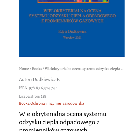
Home
/
Books
/ Wielokryterialna ocena systemu odzysku ciepła odpadowego z promienników gazowych
Autor: Dudkiewicz E.
ISBN: 978-83-63714-74-1
Liczba stron: 218
Books
,
Ochrona i inżynieria środowiska
Wielokryterialna ocena systemu
odzysku ciepła odpadowego z
promienników gazowych