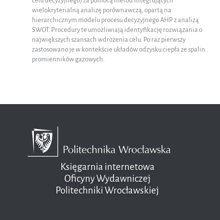
celu decyzyjnego) za pomocą metod integrujących
wielokryterialną analizę porównawczą, opartą na
hierarchicznym modelu procesu decyzyjnego AHP z analizą
SWOT. Procedury te umożliwiają identyfikację rozwiązania o
największych szansach wdrożenia celu. Po raz pierwszy
zastosowano je w kontekście układów odzysku ciepła ze spalin
promienników gazowych.
Księgarnia internetowa
Oficyny Wydawniczej
Politechniki Wrocławskiej