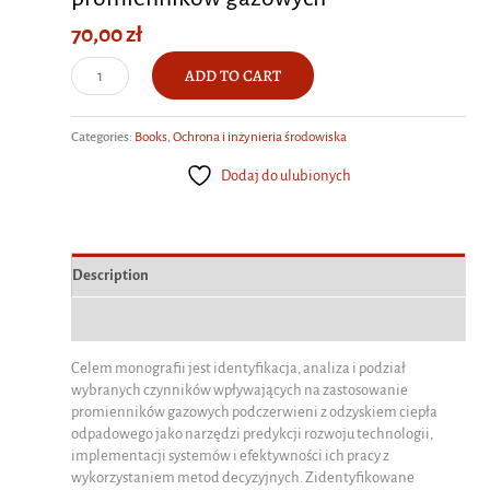
70,00
zł
Wielokryterialna
ADD TO CART
ocena
systemu
Categories:
Books
,
Ochrona i inżynieria środowiska
odzysku
ciepła
Dodaj do ulubionych
odpadowego
z
promienników
gazowych
Description
quantity
Additional information
Celem monografii jest identyfikacja, analiza i podział
wybranych czynników wpływających na zastosowanie
promienników gazowych podczerwieni z odzyskiem ciepła
odpadowego jako narzędzi predykcji rozwoju technologii,
implementacji systemów i efektywności ich pracy z
wykorzystaniem metod decyzyjnych. Zidentyfikowane