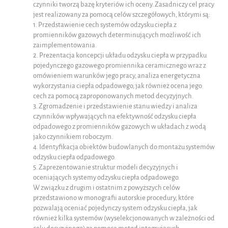
czynniki tworzą bazę kryteriów ich oceny. Zasadniczy cel pracy
jest realizowany za pomocą celów szczegółowych, którymi są:
1. Przedstawienie cech systemów odzysku ciepła z
promienników gazowych determinujących możliwość ich
zaimplementowania.
2. Prezentacja koncepcji układu odzysku ciepła w przypadku
pojedynczego gazowego promiennika ceramicznego wraz z
omówieniem warunków jego pracy, analiza energetyczna
wykorzystania ciepła odpadowego, jak również ocena jego
cech za pomocą zaproponowanych metod decyzyjnych.
3. Zgromadzenie i przedstawienie stanu wiedzy i analiza
czynników wpływających na efektywność odzysku ciepła
odpadowego z promienników gazowych w układach z wodą
jako czynnikiem roboczym.
4. Identyfikacja obiektów budowlanych do montażu systemów
odzysku ciepła odpadowego.
5. Zaprezentowanie struktur modeli decyzyjnych i
oceniających systemy odzysku ciepła odpadowego.
W związku z drugim i ostatnim z powyższych celów
przedstawiono w monografii autorskie procedury, które
pozwalają oceniać pojedynczy system odzysku ciepła, jak
również kilka systemów (wyselekcjonowanych w zależności od